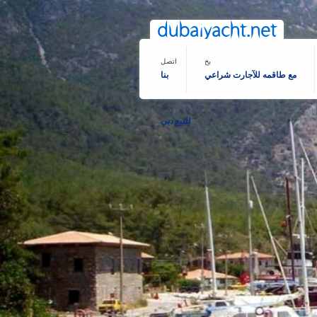
dubaiyacht.net
يخ
اتصل
مع طاقمه للآجارت شراعي
بنا
يخت
للبيع دبي