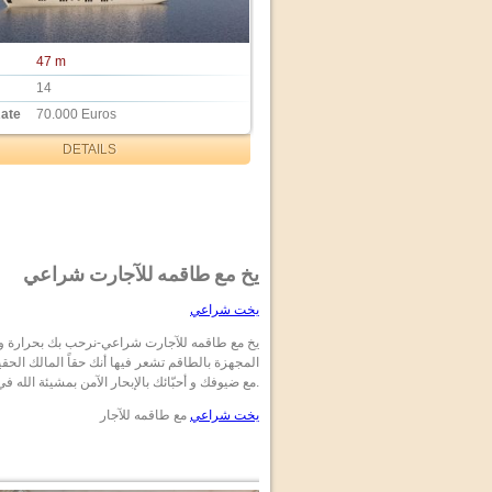
47 m
14
Rate
70.000 Euros
DETAILS
يخ مع طاقمه للآجارت شراعي
يخت شراعي
يخ مع طاقمه للآجارت شراعي-نرحب بك بحرارة ”
المجهزة بالطاقم تشعر فيها أنك حقاً المالك ال
للآجار في دبي.
مع ضيوفك و أحبّائك بالإبحار الآمن بمشيئة الله ف
يخت شراعي
مع طاقمه للآجار