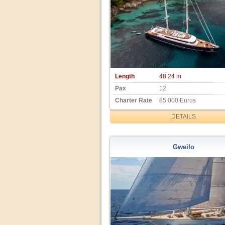
Length
48.24 m
Pax
12
Charter Rate
85.000 Euros
DETAILS
Gweilo