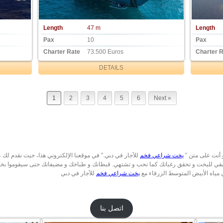
Length
47 m
Length
Pax
10
Pax
Charter Rate
73.500 Euros
Charter 
DETAILS
1
2
3
4
5
6
Next »
 و أنت على متن
يخت شراعي فخم
للآجار في دبي.” في موقعنا الإلكتروني هذا، حيث نقدم لك ع
حقيقي لليخت و تحقق رغباتك كما تحب و تشتهي. قبطانك و طباخك و مضيفاتك حتى سيقوموا بخ
ي مياه الأبيض المتوسط الزرقاء مع
يخت شراعي فخم
اتصل بنا