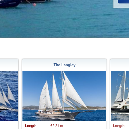
The Langley
Length
62.21 m
Length