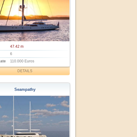
47.42 m
6
Rate
110.000 Euros
DETAILS
Seampathy