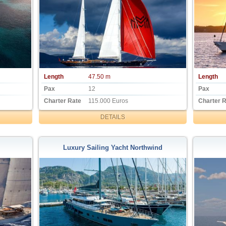
Length
47.50 m
Length
Pax
12
Pax
Charter Rate
115.000 Euros
Charter 
DETAILS
Luxury Sailing Yacht Northwind