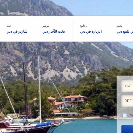
يخت
برنامج
موتور
جت
للبيع دبي
الزيارة في دبي
يخت للآجار دبي
شارتر في دبي
YACH
P