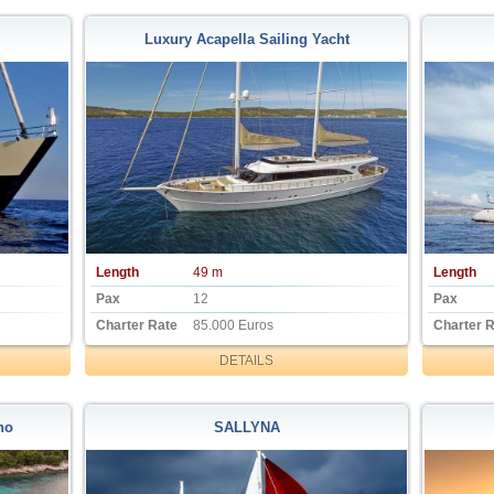
Luxury Acapella Sailing Yacht
Length
49 m
Length
Pax
12
Pax
Charter Rate
85.000 Euros
Charter 
DETAILS
no
SALLYNA