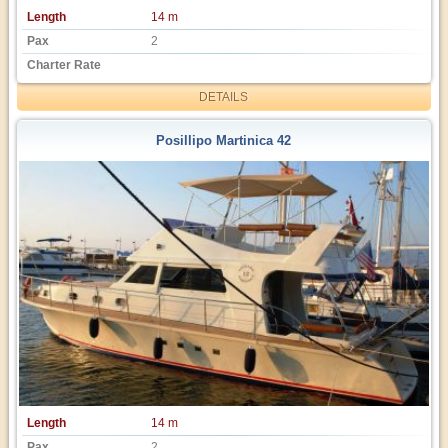
Length
14 m
Pax
2
Charter Rate
DETAILS
Posillipo Martinica 42
Length
14 m
Pax
2