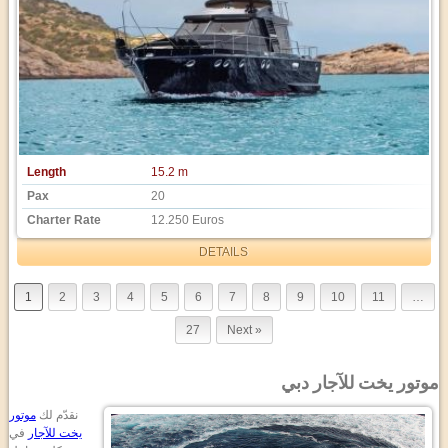
Length
15.2 m
Pax
20
Charter Rate
12.250 Euros
DETAILS
1
2
3
4
5
6
7
8
9
10
11
…
27
Next »
موتور يخت للآجار دبي
نقدّم لك
موتور
يخت للآجار
في