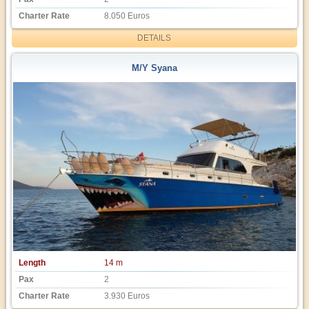
Charter Rate
8.050 Euros
DETAILS
M/Y Syana
Length
14 m
Pax
2
Charter Rate
3.930 Euros