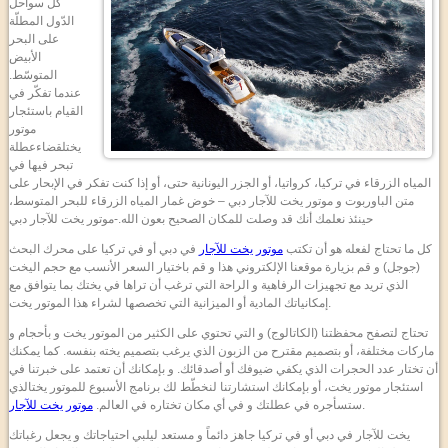
كل سواحل
الدّول المطلّة
على البحر
الأبيض
المتوسّط.
عندما تفكّر في
القيام باستئجار
موتور
يختلقضاءعطلة
تبحر فيها في
المياه الزرقاء في تركيا، كرواتيا، أو الجزر اليونانية حتى، أو إذا كنت تفكر في الإبحار على
متن الباوربوت و موتور يخت للآجار دبي – خوض غمار المياه الزرقاء للبحر المتوسط،
حينئذ نعلمك أنك قد وصلت للمكان الصحيح بعون الله.-موتور يخت للآجار دبي
كل ما تحتاج لفعله هو أن تكتب
موتور يخت للآجار
في دبي أو في تركيا على محرك البحث
(جوجل) و قم بزيارة موقعنا الإلكتروني هذا و قم باختيار السعر الأنسب مع حجم اليخت
الذي تريد مع تجهيزات الرفاهية و الراحة التي ترغب أن تراها في يختك بما يتوافق مع
إمكانياتك المادية أو الميزانية التي تخصصها لشراء هذا الموتور يخت.
تحتاج لتصفح محفظتنا (الكاتالوج) و التي تحتوي على الكثير من الموتور يخت و بأحجام و
ماركات مختلفة، أو بتصميم مقترح من الزبون الذي يرغب بتصميم يخته بنفسه. كما يمكنك
أن تختار عدد الحجرات الذي يكفي ضيوفك أو أصدقائك. و بإمكانك أن تعتمد على خبرتنا في
استئجار موتور يخت، أو بإمكانك استشارتنا لنخطّط لك برنامج الأسبوع للموتور يختالذي
.
ستسأجره في عطلتك و في أي مكان تختاره في العالم.
موتور يخت للآجار
يخت للآجار في دبي أو في تركيا جاهز دائماً و مستعد ليلبي احتياجاتك و يجعل رغباتك