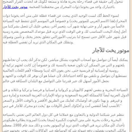
تتحول إلى حقيقة في قضاء رحلة بحرية هادئة و ممتعة لكونك قد اتخذت القرار الصحيح
باختيارك واحد من يخوتنا ذوات المحرك من محفظتنا الضخمة.
موتور يخت للآجار
لسوء الحظ أنّك لست الوحيد الذي يبحث عن قضاء عطلة على متن أحد يخوتنا ذوات
المحرك(هذا الاسم العربي للموتور يخت) و خصوصاً في الموسم الذي تنشط فيه السياحة
عالمياً من شهر أيار و حتى نهاية شهر آب. بتعبير آخر، ينبغي عليك أن تتصل بشركتنا من
أجل إيجاد اليخت المناسب لك و في الوقت الذي تريد قبل موعدك المخصص بفترة زمنية
قبل شهر على الأقل حتى تسمح لنا بترتيب الأمورالتي تتعلق بحجز يختك و تأمين وصولك
وتنقلك في المكان الذي تريد أن تقضي العطلة فيه.
موتور يخت للآجار
يمكنك أيضاً أن تتواصل مع أصحاب اليخوت بشكل مباشر، لكن تذكر أنك يجب أن تخاطبهم
بلغتهم و التي من الممكن أن تكون صعبة بالنسبة لك و خصوصاً إن كانت لغتهم تركية أو
روسية أو إسبانية أو فرنسية حتى. نحن بعون الله لدينا وسطاء لأهم اللغات العالمية
نستطيع أن نتواصل و نلتقي مع كافة احتياجاتك لأن عملنا هو أن نوفر لك الوقت و الجهد و
نجعل الأمور أسهل لك عبر قدرتنا على التواصل مع البلدان السبّاقة في عالم
السياحة البحرية و بنفس لغتهم كاليونان و كرواتيا و اسبانيا و فرنسا و تركيا و تايلاند و في
الدول العربية أيضاً كالمملكة العربية السعودية و دولة الإمارات العربية المتحدة و إمارة دبي
و غيرهم. و بهذا نكون قد أوصلناك لغايتك من الطريق الأقصر و بالوقت الأقل و السعر
الأنسب أيضاً لتقضي أنت و أحبّاؤك أجمل الأوقات مع “يخت ذو محرك للآجار في دبي.”
ننظم عبر شبكتنا الدولية و بالتعاون مع عملائنا في كل دول العالم التي تعتني بالسياحة
البحرية رحلات بحرية على متن اليخوت الكبيرة (ميجا يخت) المزودة بطائرة هليكوبتر
تأخذك لأي مكان تريد في الوقت الذي تريد أو الموتور يخت و ذلك منذ عام 1988. معظم
مالكي اليخوت يفضلون دفع عمولة شركة الوساطة عبر الوكالات التي تؤجر يخوتهم حتى