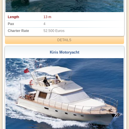
Length
13 m
Pax
4
Charter Rate
52.500 Euros
DETAILS
Kiris Motoryacht